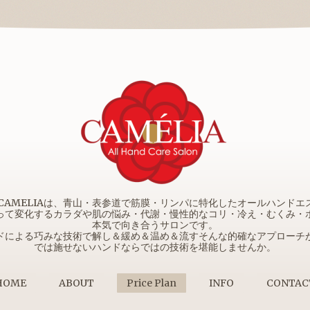
e Salon CAMELIAは、青山・表参道で筋膜・リンパに特化したオールハン
って変化するカラダや肌の悩み・代謝・慢性的なコリ・冷え・むくみ・
本気で向き合うサロンです。
ドによる巧みな技術で解し＆緩め＆温め＆流すそんな的確なアプローチ
では施せないハンドならではの技術を堪能しませんか。
HOME
ABOUT
Price Plan
INFO
CONTAC