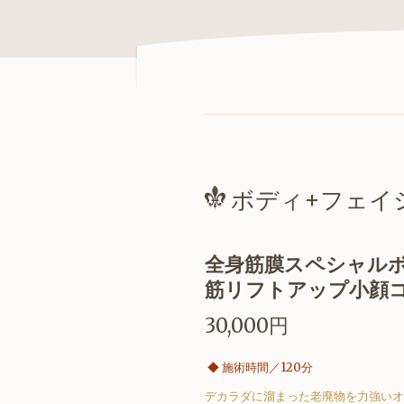
ボディ+フェイ
全身筋膜スペシャル
筋リフトアップ小顔コー
30,000円
◆
施術時間／120分
デカラダに溜まった老廃物を力強いオ