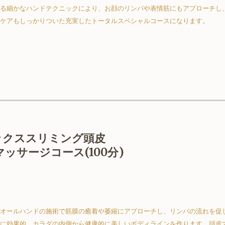
る細かなハンドテクニックにより、お顔のリンパや表情筋にもアプローチし
ケアもしっかりついた充実したトータルスペシャルコースになります。
ックススリミング頭皮
ッサージコース(100分)
オールハンドの施術で筋膜の癒着や萎縮にアプローチし、リンパの流れを促
に効果的。カラダの内側から健康的に美しいボディラインを作ります。頭皮