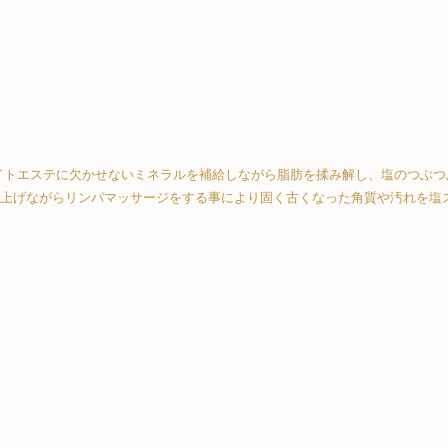
イトエステに欠かせないミネラルを補給しながら脂肪を揉み解し、塩のつぶつ
上げながらリンパマッサージをする事により固く古くなった角質や汚れを塩