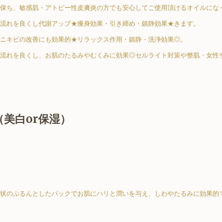
保ち、敏感肌・アトピー性皮膚炎の方でも安心してご使用頂けるオイルにな
流れを良くし代謝アップ★痩身効果・引き締め・鎮静効果★
きます。
ニキビの改善にも効果的★リラックス作用・鎮静・洗浄効果◎。
流れを良くし、お肌のたるみやむくみに効果◎セルライト対策や整肌・女性
美白or保湿）
状のぷるんとしたパックでお肌にハリと潤いを与え、しわやたるみに効果的