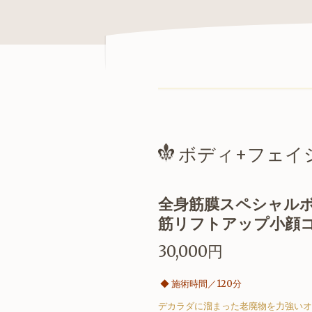
ボディ+フェイ
全身筋膜スペシャル
筋リフトアップ小顔コー
30,000円
◆
施術時間／120分
デカラダに溜まった老廃物を力強いオ