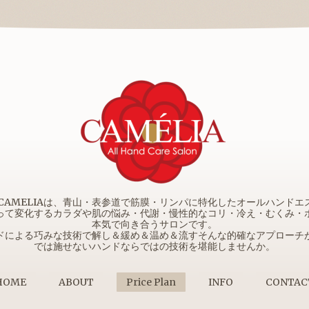
e Salon CAMELIAは、青山・表参道で筋膜・リンパに特化したオールハン
って変化するカラダや肌の悩み・代謝・慢性的なコリ・冷え・むくみ・
本気で向き合うサロンです。
ドによる巧みな技術で解し＆緩め＆温め＆流すそんな的確なアプローチ
では施せないハンドならではの技術を堪能しませんか。
HOME
ABOUT
Price Plan
INFO
CONTAC