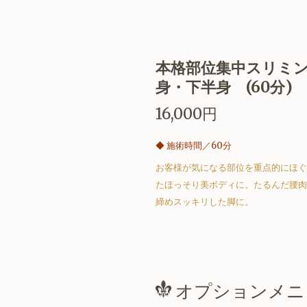
本格部位集中スリミン
身・下半身 (60分)
16,000円
◆
施術時間／60分
お客様が気になる部位を重点的にほぐ
たほっそり美ボディに。たるんだ腰肉
締めスッキリした脚に。
オプションメニ