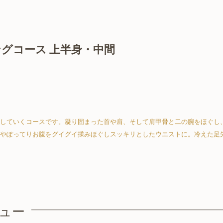
グコース 上半身・中間
していくコースです。
凝り固まった首や肩、そして肩甲骨と二の腕をほぐし
やぽってりお腹をグイグイ揉みほぐしスッキリとしたウエストに。冷えた足
ュー