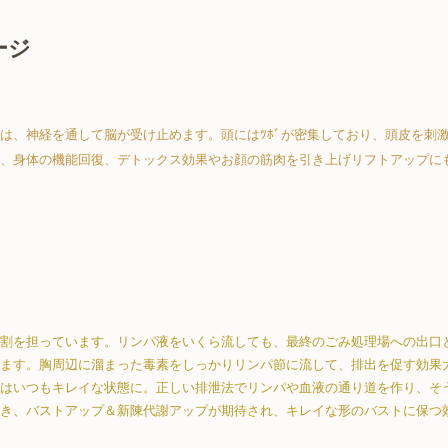
ージ
は、神経を通して脳が受け止めます。頭にはﾂﾎﾞが密集しており、頭皮を刺
、身体の機能回復、デトックス効果やお顔の筋肉を引き上げリフトアップに
割を担っています。リンパ液をいくら流しても、最終のごみ処理場への出口
ます。胸周辺に溜まった毒素をしっかりリンパ節に流して、排出を促す効果
はいつもキレイな状態に。正しい排泄法でリンパや血液の通り道を作り、そ
き、バストアップ＆新陳代謝アップが期待され、キレイな形のバストに保つ