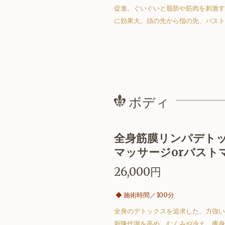
促進。ぐいぐいと脂肪や筋肉を刺激す
に効果大。頭の先から指の先、バスト
ボディ
全身筋膜リンパデト
マッサージorバストマ
26,000円
◆
施術時間／10
0分
全身のデトックスを追求した、力強い
新陳代謝を高め、むくみや冷え、痩身