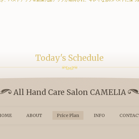
Today's Schedule
All Hand Care Salon CAMELIA
HOME
ABOUT
Price Plan
INFO
CONTAC