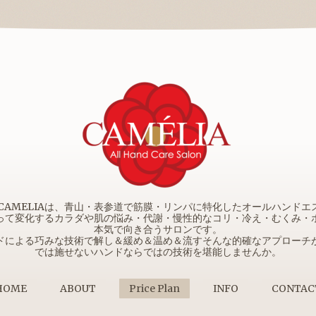
e Salon CAMELIAは、青山・表参道で筋膜・リンパに特化したオールハン
って変化するカラダや肌の悩み・代謝・慢性的なコリ・冷え・むくみ・
本気で向き合うサロンです。
ドによる巧みな技術で解し＆緩め＆温め＆流すそんな的確なアプローチ
では施せないハンドならではの技術を堪能しませんか。
HOME
ABOUT
Price Plan
INFO
CONTAC